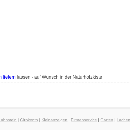
h liefern
lassen - auf Wunsch in der Naturholzkiste
Lahnstein
|
Girokonto
|
Kleinanzeigen
|
Firmenservice
|
Garten
|
Lache