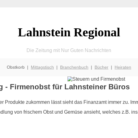
Lahnstein Regional
Die Zeitung mit Nur Guten Nachrichten
Obstkorb |
Mittagstisch
|
Branchenbuch
|
Bücher
|
Heiraten
g - Firmenobst für Lahnsteiner Büros
r Produkte zukommen lässt sieht das Finanzamt immer zu. Imme
dlung von frischem Obst und Gemüse ansieht, welches z.B. ins B